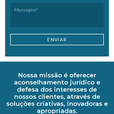
s
l
o
e
M
u
*
n
m
e
n
e
*
n
t
*
N
s
o
*
o
a
*
m
g
ENVIAR
e
e
m
*
Nossa missão é oferecer
aconselhamento jurídico e
defesa dos interesses de
nossos clientes, através de
soluções criativas, inovadoras e
apropriadas.