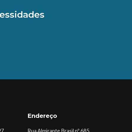
cessidades
Endereço
97
Rua Almirante Brasil nº 685