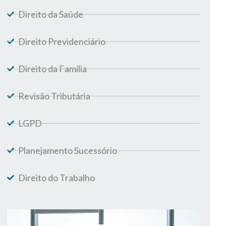
Direito da Saúde
Direito Previdenciário
Direito da Família
Revisão Tributária
LGPD
Planejamento Sucessório
Direito do Trabalho