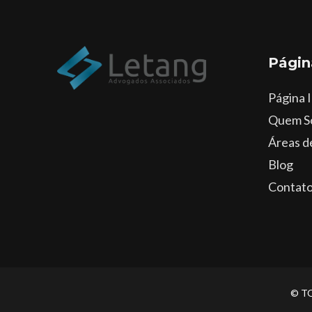
Págin
Página I
Quem S
Áreas d
Blog
Contat
© T