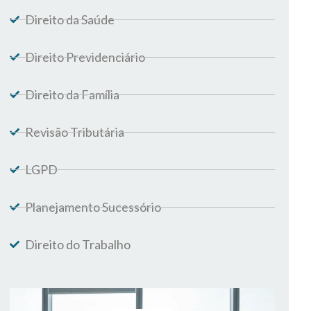
Direito da Saúde
Direito Previdenciário
Direito da Família
Revisão Tributária
LGPD
Planejamento Sucessório
Direito do Trabalho