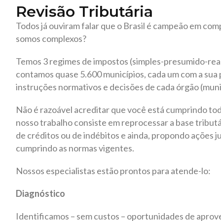
Revisão Tributária
Todos já ouviram falar que o Brasil é campeão em comp
somos complexos?
Temos 3 regimes de impostos (simples-presumido-real)
contamos quase 5.600 municípios, cada um com a sua pr
instruções normativos e decisões de cada órgão (muni
Não é razoável acreditar que você está cumprindo tod
nosso trabalho consiste em reprocessar a base tribut
de créditos ou de indébitos e ainda, propondo ações jud
cumprindo as normas vigentes.
Nossos especialistas estão prontos para atende-lo:
Diagnóstico
Identificamos – sem custos – oportunidades de aprov