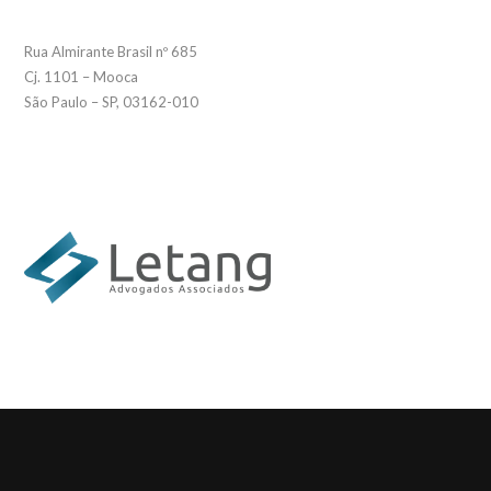
Rua Almirante Brasil nº 685
Cj. 1101 – Mooca
São Paulo – SP, 03162-010