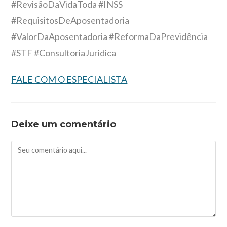
#RevisãoDaVidaToda #INSS
#RequisitosDeAposentadoria
#ValorDaAposentadoria #ReformaDaPrevidência
#STF #ConsultoriaJuridica
FALE COM O ESPECIALISTA
Deixe um comentário