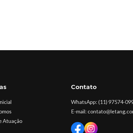
as
Contato
nicial
WhatsApp
: (11) 97574-09
omos
E-mail: contato@letang.co
e Atuação