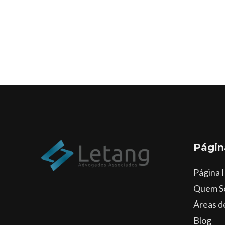
Págin
Página I
Quem S
Áreas d
Blog