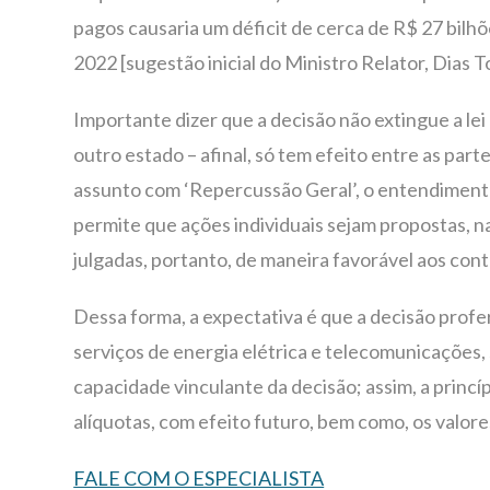
pagos causaria um déficit de cerca de R$ 27 bilh
2022 [sugestão inicial do Ministro Relator, Dias To
Importante dizer que a decisão não extingue a le
outro estado – afinal, só tem efeito entre as par
assunto com ‘Repercussão Geral’, o entendimento 
permite que ações individuais sejam propostas, n
julgadas, portanto, de maneira favorável aos cont
Dessa forma, a expectativa é que a decisão proferi
serviços de energia elétrica e telecomunicações, 
capacidade vinculante da decisão; assim, a princíp
alíquotas, com efeito futuro, bem como, os valore
FALE COM O ESPECIALISTA