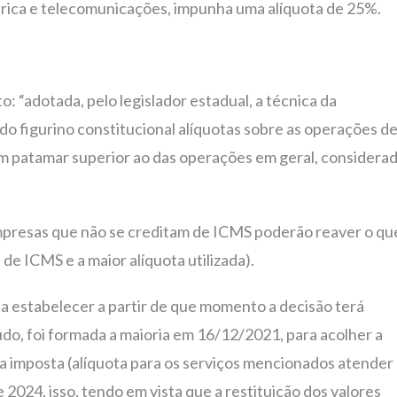
étrica e telecomunicações, impunha uma alíquota de 25%.
 “adotada, pelo legislador estadual, a técnica da
do figurino constitucional alíquotas sobre as operações d
em patamar superior ao das operações em geral, considera
presas que não se creditam de ICMS poderão reaver o qu
 de ICMS e a maior alíquota utilizada).
 a estabelecer a partir de que momento a decisão terá
udo, foi formada a maioria em 16/12/2021, para acolher a
a imposta (alíquota para os serviços mencionados atender
e 2024, isso, tendo em vista que a restituição dos valores