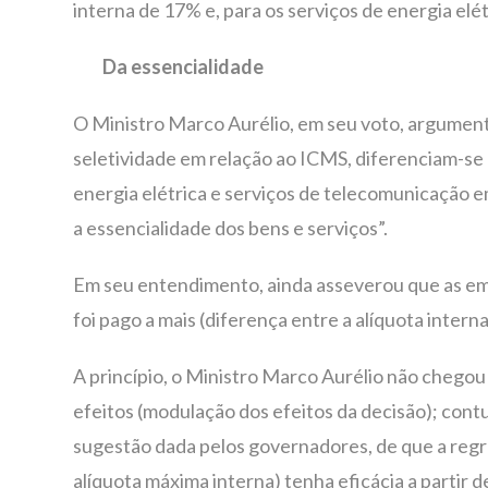
interna de 17% e, para os serviços de energia el
Da essencialidade
O Ministro Marco Aurélio, em seu voto, argumento:
seletividade em relação ao ICMS, diferenciam-se 
energia elétrica e serviços de telecomunicação 
a essencialidade dos bens e serviços”.
Em seu entendimento, ainda asseverou que as em
foi pago a mais (diferença entre a alíquota interna
A princípio, o Ministro Marco Aurélio não chegou
efeitos (modulação dos efeitos da decisão); cont
sugestão dada pelos governadores, de que a regr
alíquota máxima interna) tenha eficácia a partir d