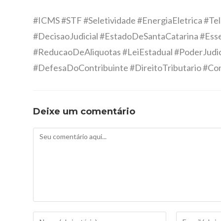
#ICMS #STF #Seletividade #EnergiaEletrica #T
#DecisaoJudicial #EstadoDeSantaCatarina #Ess
#ReducaoDeAliquotas #LeiEstadual #PoderJudici
#DefesaDoContribuinte #DireitoTributario #Con
Deixe um comentário