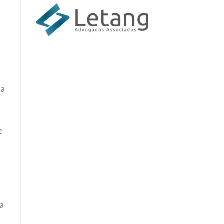
e
da
e
 a