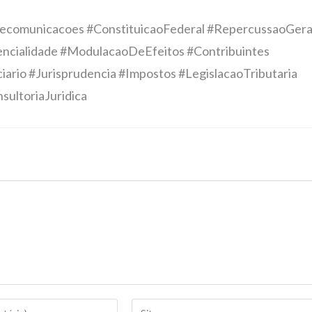
elecomunicacoes #ConstituicaoFederal #RepercussaoGera
encialidade #ModulacaoDeEfeitos #Contribuintes
ario #Jurisprudencia #Impostos #LegislacaoTributaria
sultoriaJuridica