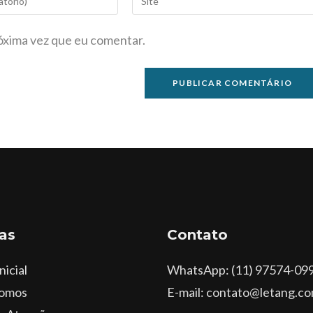
óxima vez que eu comentar.
as
Contato
nicial
WhatsApp
: (11) 97574-09
omos
E-mail: contato@letang.co