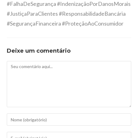
#FalhaDeSegurança #IndenizaçãoPorDanosMorais
#JustiçaParaClientes #ResponsabilidadeBancária
#SegurançaFinanceira #ProteçãoAoConsumidor
Deixe um comentário