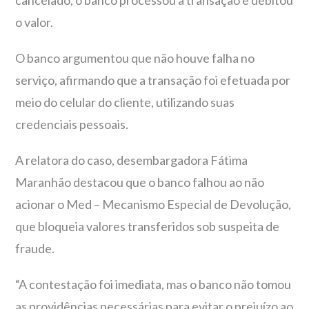
cancelado, o banco processou a transação e debitou
o valor.
O banco argumentou que não houve falha no
serviço, afirmando que a transação foi efetuada por
meio do celular do cliente, utilizando suas
credenciais pessoais.
A relatora do caso, desembargadora Fátima
Maranhão destacou que o banco falhou ao não
acionar o Med – Mecanismo Especial de Devolução,
que bloqueia valores transferidos sob suspeita de
fraude.
“A contestação foi imediata, mas o banco não tomou
as providências necessárias para evitar o prejuízo ao