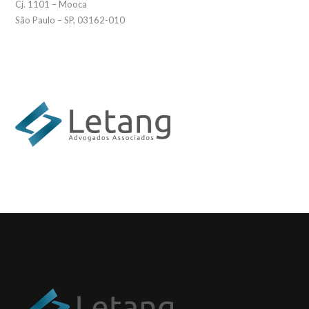
Cj. 1101 – Mooca
São Paulo – SP, 03162-010