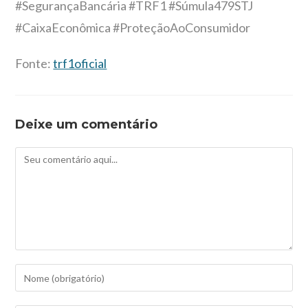
#SegurançaBancária #TRF1 #Súmula479STJ
#CaixaEconômica #ProteçãoAoConsumidor
Fonte:
trf1oficial
Deixe um comentário