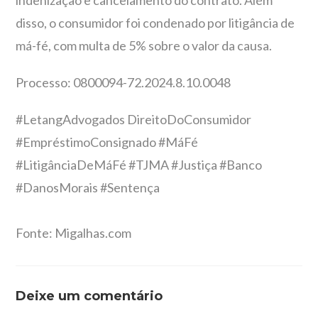
indenização e cancelamento do contrato. Além
disso, o consumidor foi condenado por litigância de
má-fé, com multa de 5% sobre o valor da causa.
Processo: 0800094-72.2024.8.10.0048
#LetangAdvogados DireitoDoConsumidor
#EmpréstimoConsignado #MáFé
#LitigânciaDeMáFé #TJMA #Justiça #Banco
#DanosMorais #Sentença
Fonte: Migalhas.com
Deixe um comentário