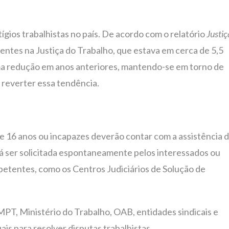
ígios trabalhistas no país. De acordo com o relatório
Justiç
ntes na Justiça do Trabalho, que estava em cerca de 5,5
uma redução em anos anteriores, mantendo-se em torno de
 reverter essa tendência.
e 16 anos ou incapazes deverão contar com a assistência 
á ser solicitada espontaneamente pelos interessados ou
petentes, como os Centros Judiciários de Solução de
MPT, Ministério do Trabalho, OAB, entidades sindicais e
s para resolver disputas trabalhistas.