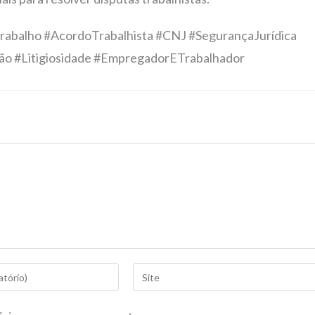
abalho #AcordoTrabalhista #CNJ #SegurançaJurídica
ção #Litigiosidade #EmpregadorETrabalhador