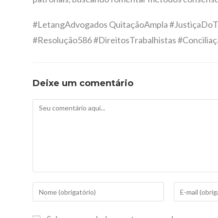
#LetangAdvogados QuitaçãoAmpla #JustiçaDoTr
#Resolução586 #DireitosTrabalhistas #Concilia
Deixe um comentário