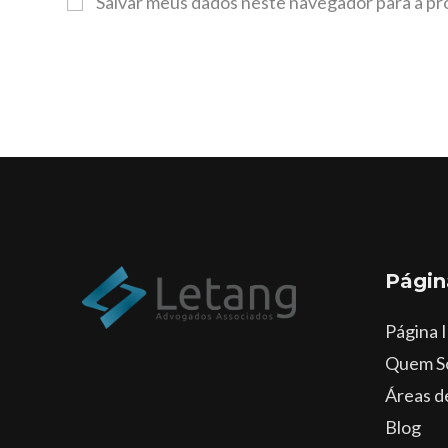
Salvar meus dados neste navegador para a pr
Págin
Página I
Quem S
Áreas d
Blog