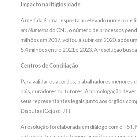
Impacto na litigiosidade
A medida é uma resposta ao elevado número de lit
em Números
do CNJ, o número de processos pende
milhões em 2017, voltou a subir em 2020, após 
5,4 milhões entre 2021 e 2023. A resolução busca
Centros de Conciliação
Para validar os acordos, trabalhadores menores d
pais, curadores ou tutores. A homologação dever
seus representantes legais junto aos órgãos com
Disputas (Cejusc-JT).
A resolução foi elaborada em diálogo com o TST, 
patronais, buscando fomentar métodos consensuai