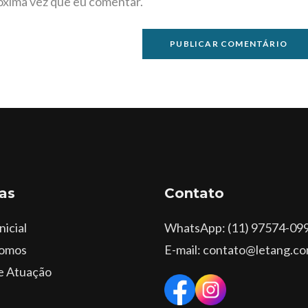
óxima vez que eu comentar.
as
Contato
nicial
WhatsApp
: (11) 97574-09
omos
E-mail: contato@letang.co
e Atuação