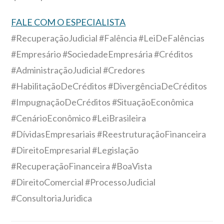
FALE COM O ESPECIALISTA
#RecuperaçãoJudicial #Falência #LeiDeFalências
#Empresário #SociedadeEmpresária #Créditos
#AdministraçãoJudicial #Credores
#HabilitaçãoDeCréditos #DivergênciaDeCréditos
#ImpugnaçãoDeCréditos #SituaçãoEconômica
#CenárioEconômico #LeiBrasileira
#DívidasEmpresariais #ReestruturaçãoFinanceira
#DireitoEmpresarial #Legislação
#RecuperaçãoFinanceira #BoaVista
#DireitoComercial #ProcessoJudicial
#ConsultoriaJuridica