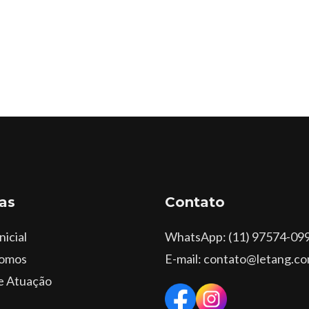
as
Contato
nicial
WhatsApp
: (11) 97574-09
omos
E-mail: contato@letang.co
e Atuação