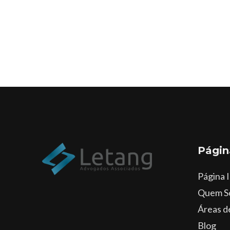
Págin
Página I
Quem S
Áreas d
Blog