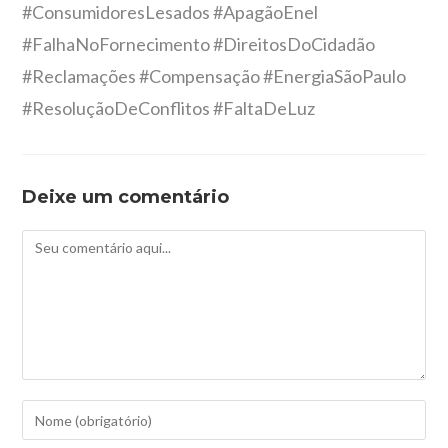
#ConsumidoresLesados #ApagãoEnel
#FalhaNoFornecimento #DireitosDoCidadão
#Reclamações #Compensação #EnergiaSãoPaulo
#ResoluçãoDeConflitos #FaltaDeLuz
Deixe um comentário