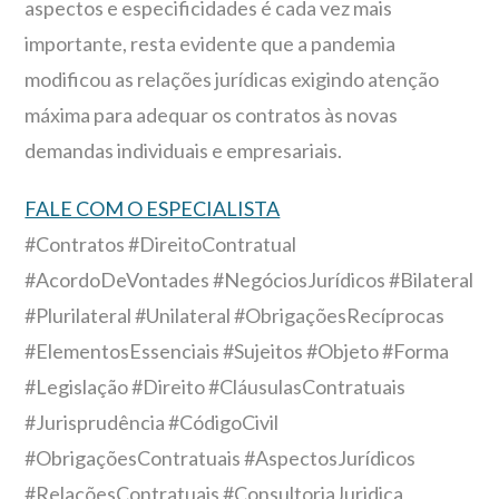
aspectos e especificidades é cada vez mais
importante, resta evidente que a pandemia
modificou as relações jurídicas exigindo atenção
máxima para adequar os contratos às novas
demandas individuais e empresariais.
FALE COM O ESPECIALISTA
#Contratos #DireitoContratual
#AcordoDeVontades #NegóciosJurídicos #Bilateral
#Plurilateral #Unilateral #ObrigaçõesRecíprocas
#ElementosEssenciais #Sujeitos #Objeto #Forma
#Legislação #Direito #CláusulasContratuais
#Jurisprudência #CódigoCivil
#ObrigaçõesContratuais #AspectosJurídicos
#RelaçõesContratuais #ConsultoriaJuridica