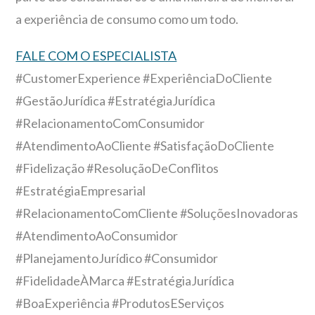
a experiência de consumo como um todo.
FALE COM O ESPECIALISTA
#CustomerExperience #ExperiênciaDoCliente
#GestãoJurídica #EstratégiaJurídica
#RelacionamentoComConsumidor
#AtendimentoAoCliente #SatisfaçãoDoCliente
#Fidelização #ResoluçãoDeConflitos
#EstratégiaEmpresarial
#RelacionamentoComCliente #SoluçõesInovadoras
#AtendimentoAoConsumidor
#PlanejamentoJurídico #Consumidor
#FidelidadeÀMarca #EstratégiaJurídica
#BoaExperiência #ProdutosEServiços