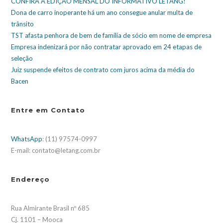
CONFIRA A EDIÇÃO MENSAL DO INFORMATIVO LETANG!
Dona de carro inoperante há um ano consegue anular multa de
trânsito
TST afasta penhora de bem de família de sócio em nome de empresa
Empresa indenizará por não contratar aprovado em 24 etapas de
seleção
Juiz suspende efeitos de contrato com juros acima da média do
Bacen
Entre em Contato
WhatsApp
: (11) 97574-0997
E-mail: contato@letang.com.br
Endereço
Rua Almirante Brasil nº 685
Cj. 1101 – Mooca