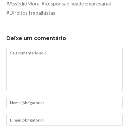
#AssédioMoral #ResponsabilidadeEmpresarial
#DireitosTrabalhistas
Deixe um comentário