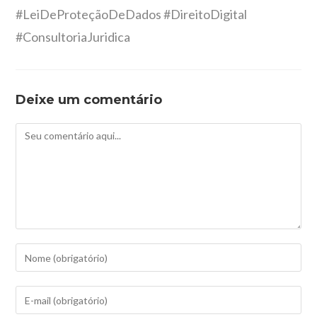
#LeiDeProteçãoDeDados #DireitoDigital
#ConsultoriaJuridica
Deixe um comentário