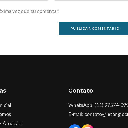
óxima vez que eu comentar.
as
Contato
nicial
WhatsApp
: (11) 97574-09
omos
E-mail: contato@letang.co
e Atuação