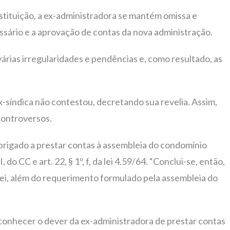
tituição, a ex-administradora se mantém omissa e
ssário e a aprovação de contas da nova administração.
rias irregularidades e pendências e, como resultado, as
x-síndica não contestou, decretando sua revelia. Assim,
controversos.
brigado a prestar contas à assembleia do condomínio
, do CC e art. 22, § 1º, f, da lei 4.59/64. “Conclui-se, então,
lei, além do requerimento formulado pela assembleia do
econhecer o dever da ex-administradora de prestar contas