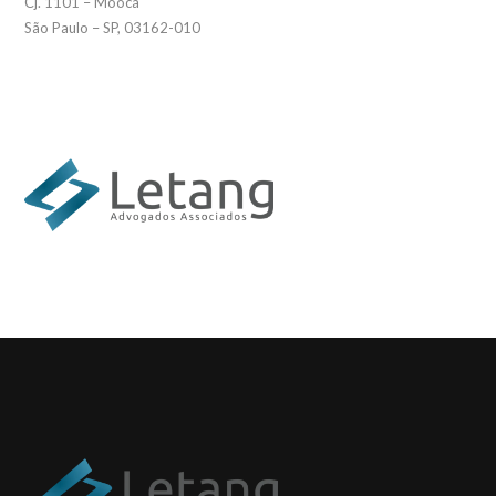
Cj. 1101 – Mooca
São Paulo – SP, 03162-010