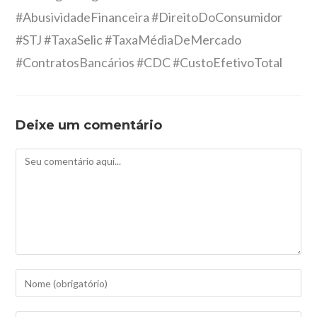
#AbusividadeFinanceira #DireitoDoConsumidor
#STJ #TaxaSelic #TaxaMédiaDeMercado
#ContratosBancários #CDC #CustoEfetivoTotal
Deixe um comentário