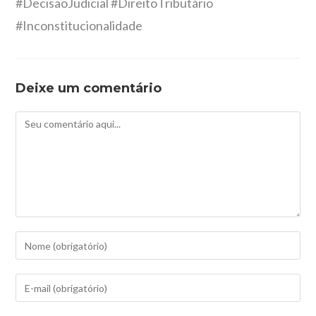
#DecisãoJudicial #DireitoTributário
#Inconstitucionalidade
Deixe um comentário