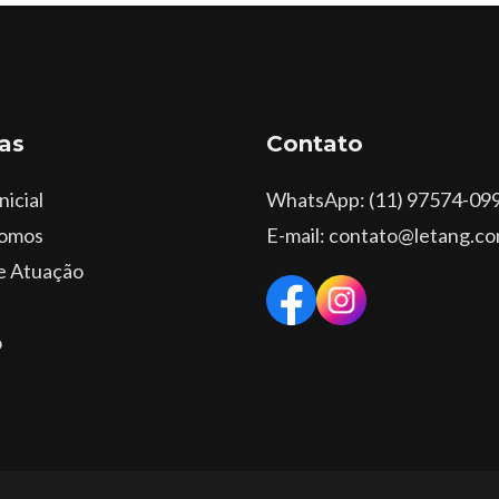
as
Contato
nicial
WhatsApp
: (11) 97574-09
omos
E-mail: contato@letang.co
e Atuação
o