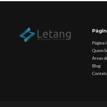
Págin
Página I
Quem S
Áreas d
Blog
Contat