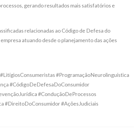
rocessos, gerando resultados mais satisfatórios e
ssificadas relacionadas ao Código de Defesa do
 empresa atuando desde o planejamento das ações
#LitígiosConsumeristas #ProgramaçãoNeurolinguística
iança #CódigoDeDefesaDoConsumidor
#PrevençãoJurídica #ConduçãoDeProcessos
ca #DireitoDoConsumidor #AçõesJudiciais