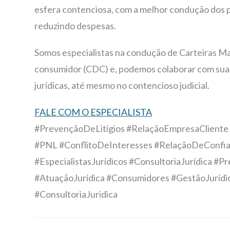
esfera contenciosa, com a melhor condução dos p
reduzindo despesas.
Somos especialistas na condução de Carteiras Ma
consumidor (CDC) e, podemos colaborar com sua
jurídicas, até mesmo no contencioso judicial.
FALE COM O ESPECIALISTA
#PrevençãoDeLitígios #RelaçãoEmpresaCliente 
#PNL #ConflitoDeInteresses #RelaçãoDeConf
#EspecialistasJurídicos #ConsultoriaJurídica 
#AtuaçãoJurídica #Consumidores #GestãoJurídi
#ConsultoriaJuridica