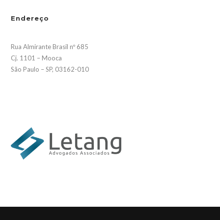
Endereço
Rua Almirante Brasil nº 685
Cj. 1101 – Mooca
São Paulo – SP, 03162-010