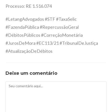
Processo: RE 1.516.074
#LetangAdvogados #STF #TaxaSelic
#FazendaPública #RepercussãoGeral
#DébitosPúblicos #CorreçãoMonetária
#JurosDeMora #EC113/21 #TribunalDeJustiça
#AtualizaçãoDeDébitos
Deixe um comentário