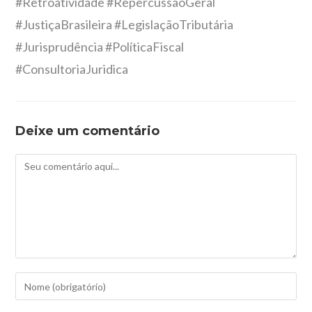
#Retroatividade #RepercussãoGeral
#JustiçaBrasileira #LegislaçãoTributária
#Jurisprudência #PolíticaFiscal
#ConsultoriaJuridica
Deixe um comentário