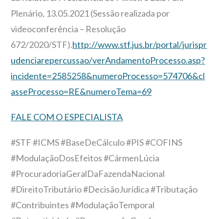
Plenário, 13.05.2021 (Sessão realizada por
videoconferência – Resolução
672/2020/STF).
http://www.stf.jus.br/portal/jurispr
udenciarepercussao/verAndamentoProcesso.asp?
incidente=2585258&numeroProcesso=574706&cl
asseProcesso=RE&numeroTema=69
FALE COM O ESPECIALISTA
#STF #ICMS #BaseDeCálculo #PIS #COFINS
#ModulaçãoDosEfeitos #CármenLúcia
#ProcuradoriaGeralDaFazendaNacional
#DireitoTributário #DecisãoJurídica #Tributação
#Contribuintes #ModulaçãoTemporal