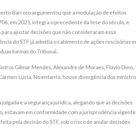
oberto Barroso argumentou que a modulação de efeitos
06, em 2021, integra o precedente da tese do século, e
 para ajustar decisões que não consideraram essa
ncia do STF já admitia o cabimento de ações rescisórias 
duas turmas do Tribunal.
istros Gilmar Mendes, Alexandre de Moraes, Flávio Dino,
 Cármen Lúcia. No entanto, houve divergência dos ministr
 julgada e a segurança jurídica, alegando que as decisões
ão, estavam em conformidade com a jurisprudência vigente
sfeita pela decisão do STF, sob o risco de anular decisões