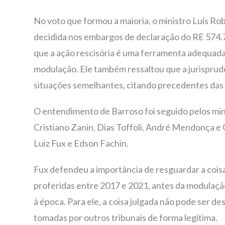
No voto que formou a maioria, o ministro Luís R
decidida nos embargos de declaração do RE 574.7
que a ação rescisória é uma ferramenta adequada
modulação. Ele também ressaltou que a jurisprudê
situações semelhantes, citando precedentes das 
O entendimento de Barroso foi seguido pelos min
Cristiano Zanin, Dias Toffoli, André Mendonça e
Luiz Fux e Edson Fachin.
Fux defendeu a importância de resguardar a coisa
proferidas entre 2017 e 2021, antes da modulaç
à época. Para ele, a coisa julgada não pode ser de
tomadas por outros tribunais de forma legítima.