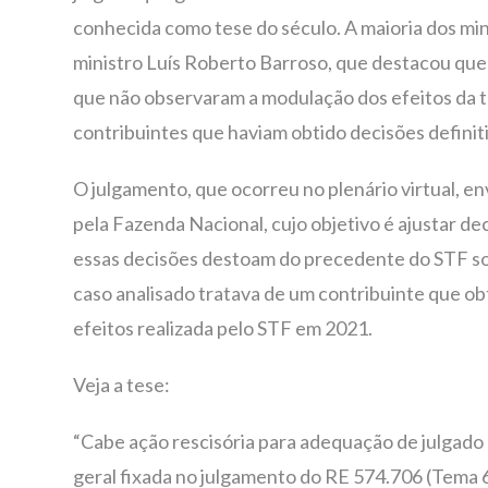
conhecida como tese do século. A maioria dos mi
ministro Luís Roberto Barroso, que destacou que
que não observaram a modulação dos efeitos da t
contribuintes que haviam obtido decisões definit
O julgamento, que ocorreu no plenário virtual, e
pela Fazenda Nacional, cujo objetivo é ajustar d
essas decisões destoam do precedente do STF sob
caso analisado tratava de um contribuinte que o
efeitos realizada pelo STF em 2021.
Veja a tese:
“Cabe ação rescisória para adequação de julgado
geral fixada no julgamento do RE 574.706 (Tema 