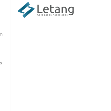
em
os