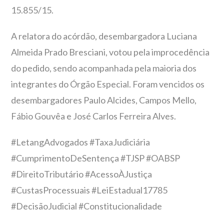
15.855/15.
A relatora do acórdão, desembargadora Luciana
Almeida Prado Bresciani, votou pela improcedência
do pedido, sendo acompanhada pela maioria dos
integrantes do Órgão Especial. Foram vencidos os
desembargadores Paulo Alcides, Campos Mello,
Fábio Gouvêa e José Carlos Ferreira Alves.
#LetangAdvogados #TaxaJudiciária
#CumprimentoDeSentença #TJSP #OABSP
#DireitoTributário #AcessoÀJustiça
#CustasProcessuais #LeiEstadual17785
#DecisãoJudicial #Constitucionalidade