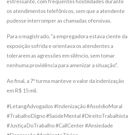
estressante, com frequentes hostilidades durante
os atendimentos telefônicos, sem que a atendente
pudesse interromper as chamadas ofensivas.
Para o magistrado, “a empregadora estava ciente da
exposição sofrida e orientava os atendentes a
tolerarem as agressões em silêncio, sem tomar
nenhuma providência para amenizar a situação”.
Ao final, a 7ª turma manteve o valor da indenização
em R$ 15 mil.
#LetangAdvogados #Indenização #AssédioMoral
#TrabalhoDigno #SaúdeMental #DireitoTrabalhista
#JustiçaDoTrabalho #CallCenter #Ansiedade