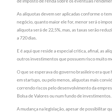
de imposto de renda sobre os eventuais rendime
As alíquotas devem ser aplicadas conforme o tem
negócio, quanto maior ele for, menor será o impos
alíquota será de 22,5%, mas, as taxas serão reduz
a 720 dias.
E é aqui que reside a especial critica, afinal, as
outros investimentos que possuem risco muito m
O que se esperava do governo brasileiro era que
em startups, ou pelo menos, alíquotas mais convid
correndo riscos pelo desenvolvimento da empresa
Bolsa de Valores ou num fundo de investimentos.
A mudança na legislação, apesar de possibilitar q