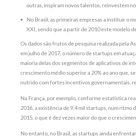
outras, inspiram novos talentos, reinvestem no
No Brasil, as primeiras empresas a instituir 
XXI, sendo que a partir de 2010 este modelo 
Os dados são frutos de pesquisa realizada pela As
em julho de 2017, o número de startups em atuação
maioria delas dos segmentos de aplicativos de int
crescimento médio superior a 20% ao ano que, se
nutrido com fortes incentivos governamentais, 
Na França, por exemplo, conforme estatística real
2016, a existência de 9,4 mil startups, num ritm
2015, o que é dez vezes maior do que o crescime
No entanto, no Brasil, as startups ainda enfren