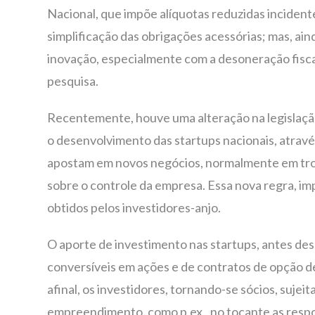
Nacional, que impõe alíquotas reduzidas incidente
simplificação das obrigações acessórias; mas, ai
inovação, especialmente com a desoneração fiscal 
pesquisa.
Recentemente, houve uma alteração na legislação 
o desenvolvimento das startups nacionais, atrav
apostam em novos negócios, normalmente em troc
sobre o controle da empresa. Essa nova regra, im
obtidos pelos investidores-anjo.
O aporte de investimento nas startups, antes des
conversíveis em ações e de contratos de opção d
afinal, os investidores, tornando-se sócios, suje
empreendimento, como p.ex., no tocante as respon