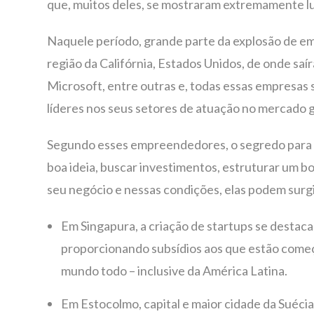
que, muitos deles, se mostraram extremamente lu
Naquele período, grande parte da explosão de emp
região da Califórnia, Estados Unidos, de onde sa
Microsoft, entre outras e, todas essas empresas 
líderes nos seus setores de atuação no mercado g
Segundo esses empreendedores, o segredo para cr
boa ideia, buscar investimentos, estruturar um b
seu negócio e nessas condições, elas podem surgi
Em Singapura, a criação de startups se destaca
proporcionando subsídios aos que estão com
mundo todo – inclusive da América Latina.
Em Estocolmo, capital e maior cidade da Suécia