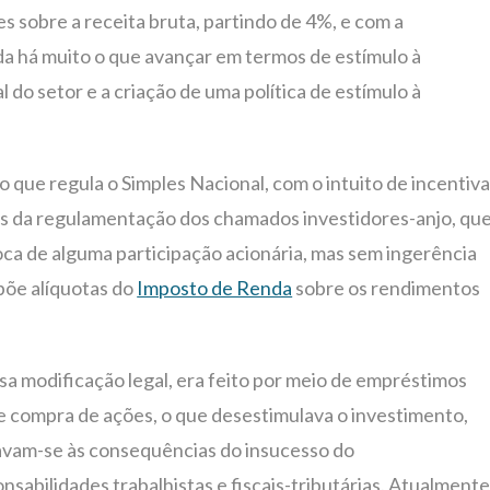
s sobre a receita bruta, partindo de 4%, e com a
nda há muito o que avançar em termos de estímulo à
do setor e a criação de uma política de estímulo à
que regula o Simples Nacional, com o intuito de incentiva
és da regulamentação dos chamados investidores-anjo, qu
a de alguma participação acionária, mas sem ingerência
põe alíquotas do
Imposto de Renda
sobre os rendimentos
sa modificação legal, era feito por meio de empréstimos
e compra de ações, o que desestimulava o investimento,
itavam-se às consequências do insucesso do
sabilidades trabalhistas e fiscais-tributárias. Atualmente