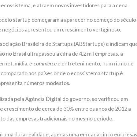
 ecossistema, e atraem novos investidores para a cena.
o modelo startup começaram a aparecer no começo do século
de negócios apresentou um crescimento vertiginoso.
sociação Brasileira de Startups (ABStartups) e indicam qu
 no Brasil ultrapassou a cifra de 4,2 mil empresas, a
ernet, mídia,
e-commerce
e entretenimento; num ritmo de
 comparado aos países onde o ecossistema startup é
representa números modestos.
izada pela Agência Digital do governo, se verificou em
o de crescimento de cerca de 30% entre os anos de 2012 a
nto das empresas tradicionais no mesmo período.
tam uma dura realidade, apenas uma em cada cinco empresa