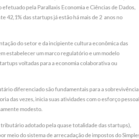
o efetuado pela Parallaxis Economia e Ciências de Dados,
te 42,1% das startups já estão há mais de 2 anos no
ntação do setor e da incipiente cultura econômica das
 em estabelecer um marco regulatório e um modelo
startups voltadas para a economia colaborativa ou
utário diferenciado são fundamentais para a sobrevivência
ia das vezes, inicia suas atividades com o esforço pessoa
mamente modesto.
tributário adotado pela quase totalidade das startups),
or meio do sistema de arrecadação de impostos do Simple