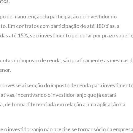
ntos.
po de manutenção da participação do investidor no
to. Em contratos com participação de até 180 dias, a
idas até 15%, se o investimento perdurar por prazo superi
 alíquotas do imposto de renda, são praticamente as mesmas 
enor.
 houvesse a isenção do imposto de renda para investiment
ativas, incentivando o investidor-anjo que já estará
, de forma diferenciada em relação a uma aplicação na
ue o investidor-anjo não precise se tornar sócio da empres