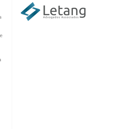
a
 e
a