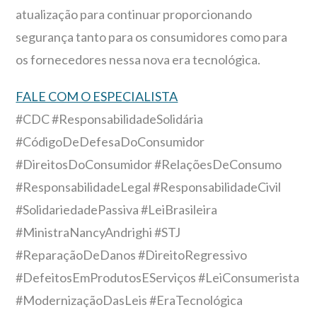
atualização para continuar proporcionando
segurança tanto para os consumidores como para
os fornecedores nessa nova era tecnológica.
FALE COM O ESPECIALISTA
#CDC #ResponsabilidadeSolidária
#CódigoDeDefesaDoConsumidor
#DireitosDoConsumidor #RelaçõesDeConsumo
#ResponsabilidadeLegal #ResponsabilidadeCivil
#SolidariedadePassiva #LeiBrasileira
#MinistraNancyAndrighi #STJ
#ReparaçãoDeDanos #DireitoRegressivo
#DefeitosEmProdutosEServiços #LeiConsumerista
#ModernizaçãoDasLeis #EraTecnológica