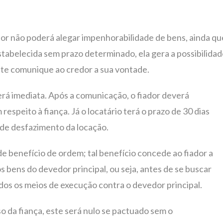
dor não poderá alegar impenhorabilidade de bens, ainda qu
estabelecida sem prazo determinado, ela gera a possibilida
este comunique ao credor a sua vontade.
rá imediata. Após a comunicação, o fiador deverá
espeito à fiança. Já o locatário terá o prazo de 30 dias
 de desfazimento da locação.
e benefício de ordem; tal benefício concede ao fiador a
 bens do devedor principal, ou seja, antes de se buscar
odos os meios de execução contra o devedor principal.
o da fiança, este será nulo se pactuado sem o