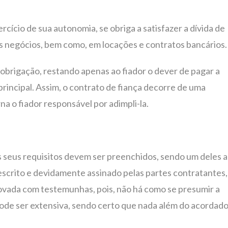
rcício de sua autonomia, se obriga a satisfazer a dívida de
s negócios, bem como, em locações e contratos bancários.
 obrigação, restando apenas ao fiador o dever de pagar a
incipal. Assim, o contrato de fiança decorre de uma
na o fiador responsável por adimpli-la.
os seus requisitos devem ser preenchidos, sendo um deles a
escrito e devidamente assinado pelas partes contratantes,
rovada com testemunhas, pois, não há como se presumir a
 pode ser extensiva, sendo certo que nada além do acordad