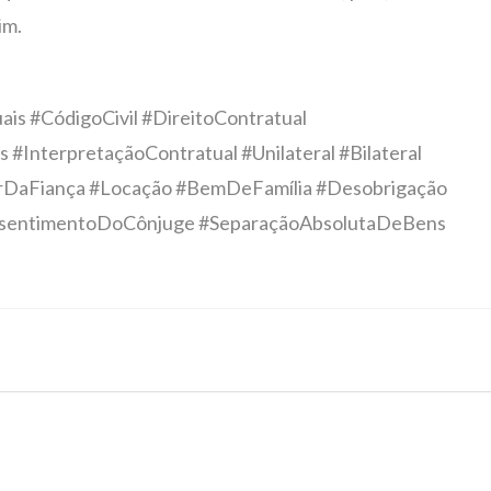
im.
is #CódigoCivil #DireitoContratual
#InterpretaçãoContratual #Unilateral #Bilateral
lorDaFiança #Locação #BemDeFamília #Desobrigação
nsentimentoDoCônjuge #SeparaçãoAbsolutaDeBens