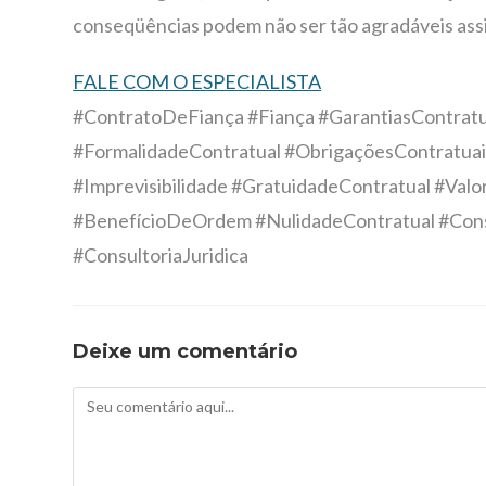
conseqüências podem não ser tão agradáveis ass
FALE COM O ESPECIALISTA
#ContratoDeFiança #Fiança #GarantiasContratua
#FormalidadeContratual #ObrigaçõesContratuais 
#Imprevisibilidade #GratuidadeContratual #Va
#BenefícioDeOrdem #NulidadeContratual #Co
#ConsultoriaJuridica
Deixe um comentário