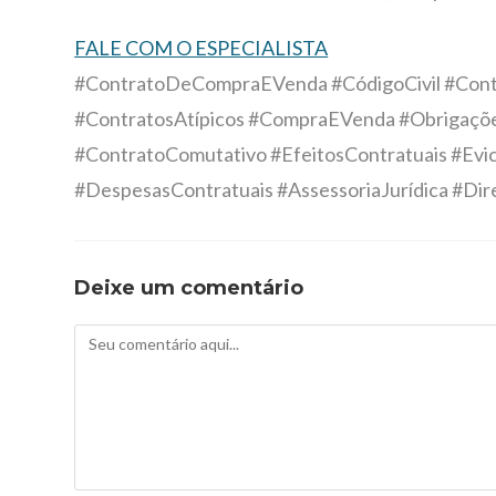
FALE COM O ESPECIALISTA
#ContratoDeCompraEVenda #CódigoCivil #Contr
#ContratosAtípicos #CompraEVenda #Obrigaçõ
#ContratoComutativo #EfeitosContratuais #Ev
#DespesasContratuais #AssessoriaJurídica #Dire
Deixe um comentário