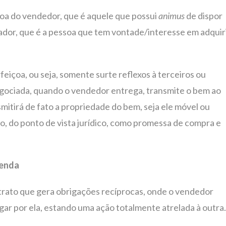
oa do vendedor, que é aquele que possui
animus
de dispor
dor, que é a pessoa que tem vontade/interesse em adquir
eiçoa, ou seja, somente surte reflexos à terceiros ou
egociada, quando o vendedor entrega, transmite o bem ao
itirá de fato a propriedade do bem, seja ele móvel ou
do, do ponto de vista jurídico, como promessa de compra e
Venda
ntrato que gera obrigações recíprocas, onde o vendedor
gar por ela, estando uma ação totalmente atrelada à outra