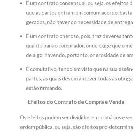
É um contrato consensual, ou seja, os efeitos
que as partes entram em comum acordo, bastan
gerados, não havendo necessidade de entrega d
É um contrato oneroso, pois, traz deveres tan
quanto para o comprador, onde exige que o mes
de algo, havendo, portanto, onerosidade de am
É comutativo, tendo em vista que na sua essênc
partes, as quais devem antever todas as obri
estão firmando.
Efeitos do Contrato de Compra e Venda
Os efeitos podem ser divididos em primários e se
ordem pública, ou seja, são efeitos pré-determin