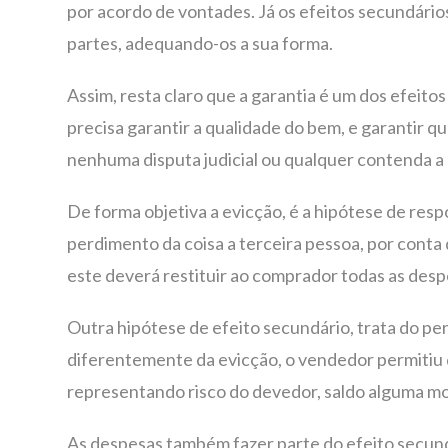
por acordo de vontades. Já os efeitos secundári
partes, adequando-os a sua forma.
Assim, resta claro que a garantia é um dos efeito
precisa garantir a qualidade do bem, e garantir qu
nenhuma disputa judicial ou qualquer contenda a 
De forma objetiva a evicção, é a hipótese de res
perdimento da coisa a terceira pessoa, por conta 
este deverá restituir ao comprador todas as des
Outra hipótese de efeito secundário, trata do p
diferentemente da evicção, o vendedor permitiu 
representando risco do devedor, saldo alguma mod
As despesas também fazer parte do efeito secundá