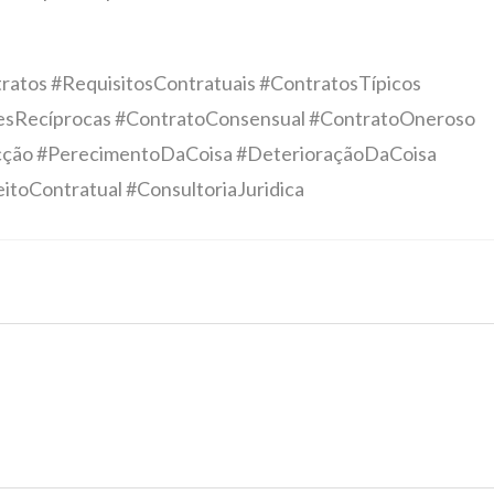
atos #RequisitosContratuais #ContratosTípicos
esRecíprocas #ContratoConsensual #ContratoOneroso
icção #PerecimentoDaCoisa #DeterioraçãoDaCoisa
itoContratual #ConsultoriaJuridica