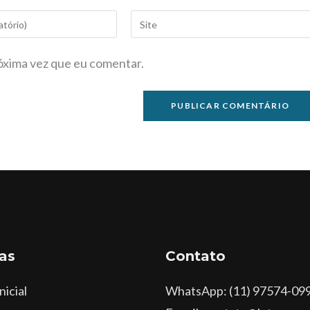
óxima vez que eu comentar.
as
Contato
nicial
WhatsApp
: (11) 97574-09