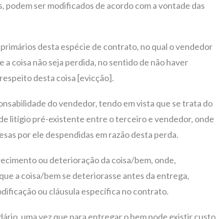
os, podem ser modificados de acordo com a vontade das
s primários desta espécie de contrato, no qual o vendedor
e a coisa não seja perdida, no sentido de não haver
respeito desta coisa [evicção].
ponsabilidade do vendedor, tendo em vista que se trata do
de litígio pré-existente entre o terceiro e vendedor, onde
pesas por ele despendidas em razão desta perda.
erecimento ou deterioração da coisa/bem, onde,
que a coisa/bem se deteriorasse antes da entrega,
ificação ou cláusula específica no contrato.
rio, uma vez que para entregar o bem pode existir custo,