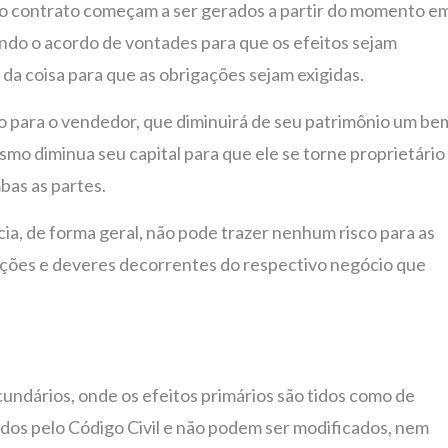
 do contrato começam a ser gerados a partir do momento e
do o acordo de vontades para que os efeitos sejam
a coisa para que as obrigações sejam exigidas.
to para o vendedor, que diminuirá de seu patrimônio um be
mo diminua seu capital para que ele se torne proprietário
bas as partes.
ia, de forma geral, não pode trazer nenhum risco para as
gações e deveres decorrentes do respectivo negócio que
cundários, onde os efeitos primários são tidos como de
ados pelo Código Civil e não podem ser modificados, nem