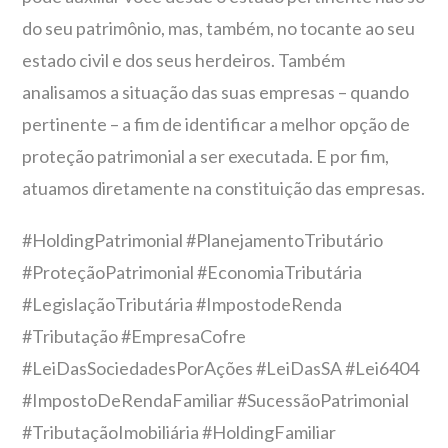
do seu patrimônio, mas, também, no tocante ao seu
estado civil e dos seus herdeiros. Também
analisamos a situação das suas empresas – quando
pertinente – a fim de identificar a melhor opção de
proteção patrimonial a ser executada. E por fim,
atuamos diretamente na constituição das empresas.
#HoldingPatrimonial #PlanejamentoTributário
#ProteçãoPatrimonial #EconomiaTributária
#LegislaçãoTributária #ImpostodeRenda
#Tributação #EmpresaCofre
#LeiDasSociedadesPorAções #LeiDasSA #Lei6404
#ImpostoDeRendaFamiliar #SucessãoPatrimonial
#TributaçãoImobiliária #HoldingFamiliar