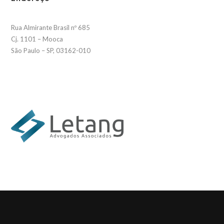
Rua Almirante Brasil nº 685
Cj. 1101 – Mooca
São Paulo – SP, 03162-010