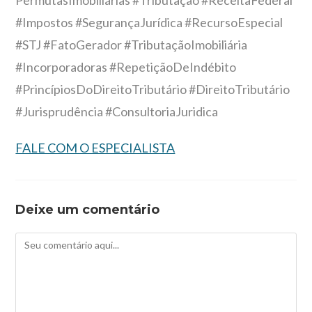
PermutasImobiliárias #Tributação #ReceitaFederal
#Impostos #SegurançaJurídica #RecursoEspecial
#STJ #FatoGerador #TributaçãoImobiliária
#Incorporadoras #RepetiçãoDeIndébito
#PrincípiosDoDireitoTributário #DireitoTributário
#Jurisprudência #ConsultoriaJuridica
FALE COM O ESPECIALISTA
Deixe um comentário