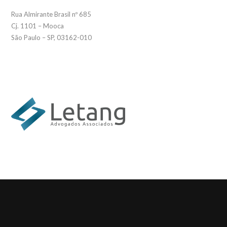
Rua Almirante Brasil nº 685
Cj. 1101 – Mooca
São Paulo – SP, 03162-010